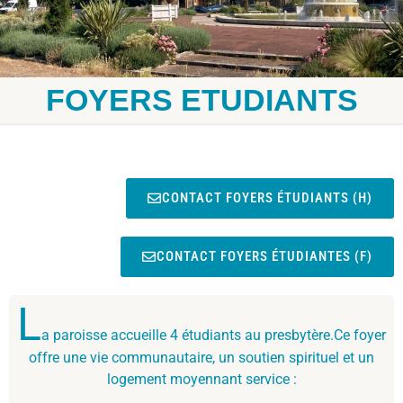
FOYERS ETUDIANTS
CONTACT FOYERS ÉTUDIANTS (H)
CONTACT FOYERS ÉTUDIANTES (F)
L
a paroisse accueille 4 étudiants au presbytère.Ce foyer
offre une vie communautaire, un soutien spirituel et un
logement moyennant service :