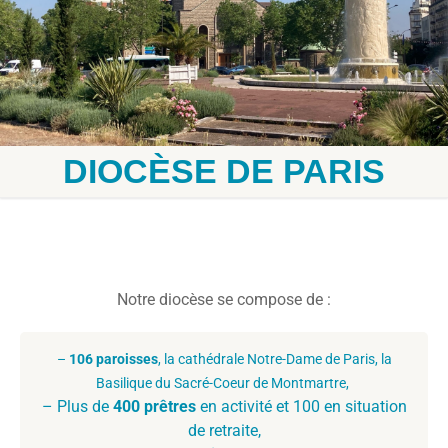
DIOCÈSE DE PARIS
Notre diocèse se compose de :
–
106
paroisses
, la cathédrale Notre-Dame de Paris, la
Basilique du Sacré-Coeur de Montmartre,
– Plus de
400 prêtres
en activité et 100 en situation
de retraite,